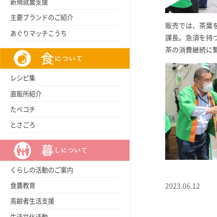
新規就農支援
主要ブランドのご紹介
販売では、茶葉
あぐりマッチこうち
課長。急須を持
茶の消費継続に
レシピ集
直販所紹介
たべコチ
とさごろ
くらしの活動のご案内
食農教育
2023.06.12
高齢者生活支援
生活文化活動