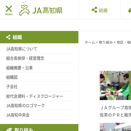
組織
組織
ホーム
>
取り組み
>
地区・組
JA高知県について
組合長挨拶・経営理念
組織概要・沿革
組織図
子会社
総代会資料・ディスクロージャー
JA高知県のロゴマーク
ＪＡグループ高
JA高知中央会
佐茶のＰＲと販
取り組み