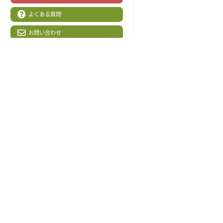
よくある質問
お問い合わせ
CMギャラリー
動画集
キャラクター
各種方針・規定
リンク
サイトマップ
JA高知県
土佐の高知のあぐりの地から
〒781-8510 高知県高知市五台山5015番
地1
TEL 088-821-6091
FAX 088-856-6980