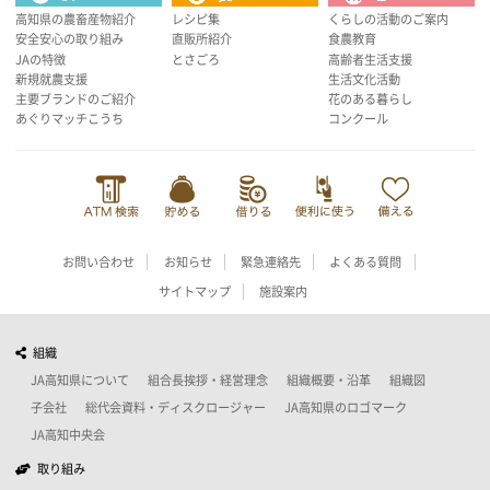
高知県の農畜産物紹介
レシピ集
くらしの活動のご案内
安全安心の取り組み
直販所紹介
食農教育
JAの特徴
とさごろ
高齢者生活支援
新規就農支援
生活文化活動
主要ブランドのご紹介
花のある暮らし
あぐりマッチこうち
コンクール
お問い合わせ
お知らせ
緊急連絡先
よくある質問
サイトマップ
施設案内
組織
JA高知県について
組合長挨拶・経営理念
組織概要・沿革
組織図
子会社
総代会資料・ディスクロージャー
JA高知県のロゴマーク
JA高知中央会
取り組み