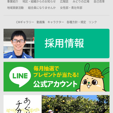
事業紹介
地区・組織からのお知らせ
広報誌
みどりの広場
自己改革
地域貢献活動
組合員になりませんか
女性部・青壮年部
CMギャラリー
動画集
キャラクター
各種方針・規定
リンク