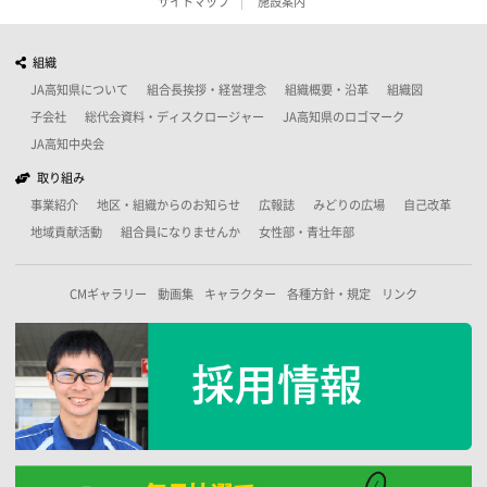
サイトマップ
施設案内
組織
JA高知県について
組合長挨拶・経営理念
組織概要・沿革
組織図
子会社
総代会資料・ディスクロージャー
JA高知県のロゴマーク
JA高知中央会
取り組み
事業紹介
地区・組織からのお知らせ
広報誌
みどりの広場
自己改革
地域貢献活動
組合員になりませんか
女性部・青壮年部
CMギャラリー
動画集
キャラクター
各種方針・規定
リンク