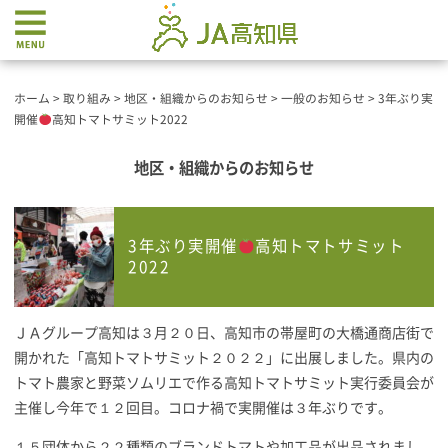
ホーム
>
取り組み
>
地区・組織からのお知らせ
>
一般のお知らせ
>
3年ぶり実
開催
高知トマトサミット2022
地区・組織からのお知らせ
3年ぶり実開催
高知トマトサミット
2022
ＪＡグループ高知は３月２０日、高知市の帯屋町の大橋通商店街で
開かれた「高知トマトサミット２０２２」に出展しました。県内の
トマト農家と野菜ソムリエで作る高知トマトサミット実行委員会が
主催し今年で１２回目。コロナ禍で実開催は３年ぶりです。
１５団体から２２種類のブランドトマトや加工品が出品されまし