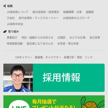
組織
JA高知県について
組合長挨拶・経営理念
組織概要・沿革
組織図
子会社
総代会資料・ディスクロージャー
JA高知県のロゴマーク
JA高知中央会
取り組み
事業紹介
地区・組織からのお知らせ
広報誌
みどりの広場
自己改革
地域貢献活動
組合員になりませんか
女性部・青壮年部
CMギャラリー
動画集
キャラクター
各種方針・規定
リンク