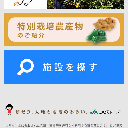
当サイト上に掲載された文章、画像等を許可なく利用する事を禁じます。 © JA高知