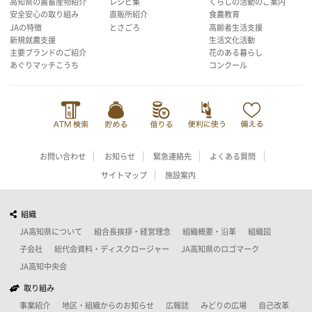
高知県の農畜産物紹介
レシピ集
くらしの活動のご案内
安全安心の取り組み
直販所紹介
食農教育
JAの特徴
とさごろ
高齢者生活支援
新規就農支援
生活文化活動
主要ブランドのご紹介
花のある暮らし
あぐりマッチこうち
コンクール
お問い合わせ
お知らせ
緊急連絡先
よくある質問
サイトマップ
施設案内
組織
JA高知県について
組合長挨拶・経営理念
組織概要・沿革
組織図
子会社
総代会資料・ディスクロージャー
JA高知県のロゴマーク
JA高知中央会
取り組み
事業紹介
地区・組織からのお知らせ
広報誌
みどりの広場
自己改革