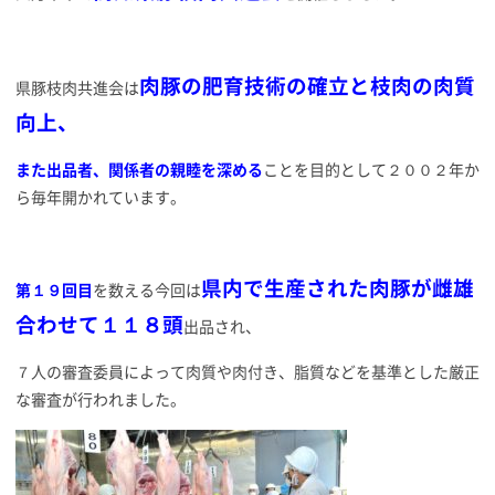
肉豚の肥育技術の確立と枝肉の肉質
県豚枝肉共進会は
向上、
ま
た出品者、関係者の親睦を深める
ことを目的として２００２年か
ら毎年開かれています。
県内で生産された肉豚が雌雄
第１９回目
を数える今回は
合わせて１１８頭
出品され、
７人の審査委員によって肉質や肉付き、脂質などを基準とした厳正
な審査が行われました。