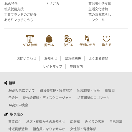
JAの特徴
とさごろ
高齢者生活支援
新規就農支援
生活文化活動
主要ブランドのご紹介
花のある暮らし
あぐりマッチこうち
コンクール
お問い合わせ
お知らせ
緊急連絡先
よくある質問
サイトマップ
施設案内
組織
JA高知県について
組合長挨拶・経営理念
組織概要・沿革
組織図
子会社
総代会資料・ディスクロージャー
JA高知県のロゴマーク
JA高知中央会
取り組み
事業紹介
地区・組織からのお知らせ
広報誌
みどりの広場
自己改革
地域貢献活動
組合員になりませんか
女性部・青壮年部