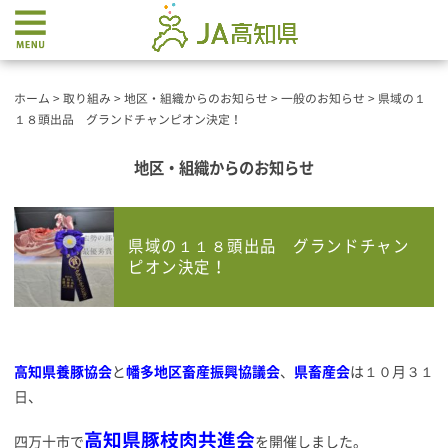
ホーム
>
取り組み
>
地区・組織からのお知らせ
>
一般のお知らせ
>
県域の１
１８頭出品 グランドチャンピオン決定！
地区・組織からのお知らせ
県域の１１８頭出品 グランドチャン
ピオン決定！
高知県養豚協会
と
幡多地区畜産振興協議会
、
県畜産会
は１０月３１
日、
高知
県豚枝肉共進会
四万十市で
を開催しました。