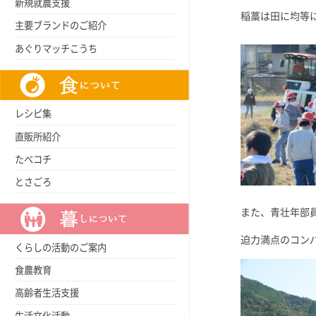
新規就農支援
稲藁は田に均等
主要ブランドのご紹介
あぐりマッチこうち
レシピ集
直販所紹介
たべコチ
とさごろ
また、青壮年部
迫力満点のコン
くらしの活動のご案内
食農教育
高齢者生活支援
生活文化活動