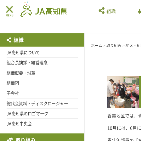
組織
組織
ホーム
>
取り組み
>
地区・組
JA高知県について
組合長挨拶・経営理念
組織概要・沿革
組織図
子会社
総代会資料・ディスクロージャー
JA高知県のロゴマーク
香美地区では、
JA高知中央会
10月には、6
取り組み
青壮年部員の「