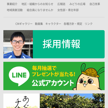
事業紹介
地区・組織からのお知らせ
広報誌
みどりの広場
自己改革
地域貢献活動
組合員になりませんか
女性部・青壮年部
CMギャラリー
動画集
キャラクター
各種方針・規定
リンク