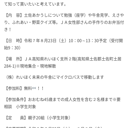
て知って貰いたいと考えています。
【内 容】土佐あかうしについて勉強（座学）や牛舎見学、えさや
り、ふれあい・野菜クイズ等。ＪＡ女性部さんの手作りのお弁当付
き！
【日 時】令和７年８月23日（土）10：00～13：30予定（受付開
始9：30）
【場 所】ＪＡ高知県れいほく支所２階(高知県土佐郡土佐町土居
284-1)※現地集合・現地解散
（株）れいほく未来の牛舎にマイクロバスで移動します
【参加料】無料
！！
【参加条件】おおむね45歳までの成人女性を含む２名様まで※要
相談 小学生対象
【定 員】親子20組（小学生対象）