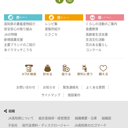
高知県の農畜産物紹介
レシピ集
くらしの活動のご案内
安全安心の取り組み
直販所紹介
食農教育
JAの特徴
とさごろ
高齢者生活支援
新規就農支援
生活文化活動
主要ブランドのご紹介
花のある暮らし
あぐりマッチこうち
コンクール
お問い合わせ
お知らせ
緊急連絡先
よくある質問
サイトマップ
施設案内
組織
JA高知県について
組合長挨拶・経営理念
組織概要・沿革
組織図
子会社
総代会資料・ディスクロージャー
JA高知県のロゴマーク