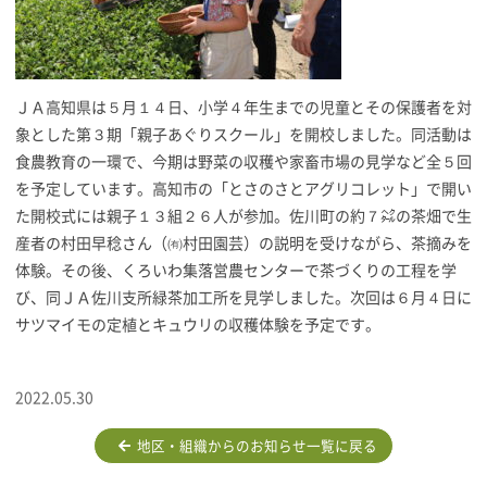
ＪＡ高知県は５月１４日、小学４年生までの児童とその保護者を対
象とした第３期「親子あぐりスクール」を開校しました。同活動は
食農教育の一環で、今期は野菜の収穫や家畜市場の見学など全５回
を予定しています。高知市の「とさのさとアグリコレット」で開い
た開校式には親子１３組２６人が参加。佐川町の約７㌶の茶畑で生
産者の村田早稔さん（㈲村田園芸）の説明を受けながら、茶摘みを
体験。その後、くろいわ集落営農センターで茶づくりの工程を学
び、同ＪＡ佐川支所緑茶加工所を見学しました。次回は６月４日に
サツマイモの定植とキュウリの収穫体験を予定です。
2022.05.30
地区・組織からのお知らせ一覧に戻る