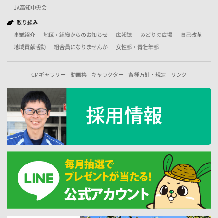
JA高知中央会
取り組み
事業紹介
地区・組織からのお知らせ
広報誌
みどりの広場
自己改革
地域貢献活動
組合員になりませんか
女性部・青壮年部
CMギャラリー
動画集
キャラクター
各種方針・規定
リンク