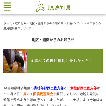
ホーム
>
取り組み
>
地区・組織からのお知らせ
>
部会イベント
>
４年ぶりの
農民運動会楽しかった！
地区・組織からのお知らせ
４年ぶりの農民運動会楽しかった！
JA高知県幡多地区の
青壮年部西土佐支部
と、
女性部西土佐支部
は
１２月２日、
第３１回農民運動会
を開催しました。地域を元気に、
親睦を深めようと毎年行っていましたが、コロナ禍により今年は４
年ぶりの開催。皆が楽しみにしていました。