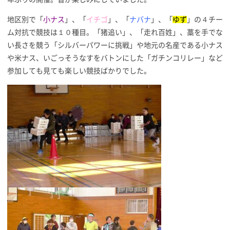
地区別で「
小ナス
」、「
イチゴ
」、「
ナバナ
」、「
ゆず
」の４チー
ム対抗で競技は１０種目。「猪追い」、「走れ百姓」、藁を手でな
い長さを競う「シルバーパワーに挑戦」や地元の名産である小ナス
や米ナス、いごっそうなすをバトンにした「ガチンコリレー」など
参加しても見ても楽しい競技ばかりでした。