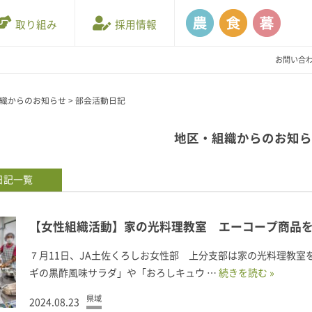
取り組み
採用情報
お問い合
織からのお知らせ
>
部会活動日記
地区・組織からのお知
日記
一覧
【女性組織活動】家の光料理教室 エーコープ商品
７月11日、JA土佐くろしお女性部 上分支部は家の光料理教
ギの黒酢風味サラダ」や「おろしキュウ …
続きを読む »
県域
2024.08.23