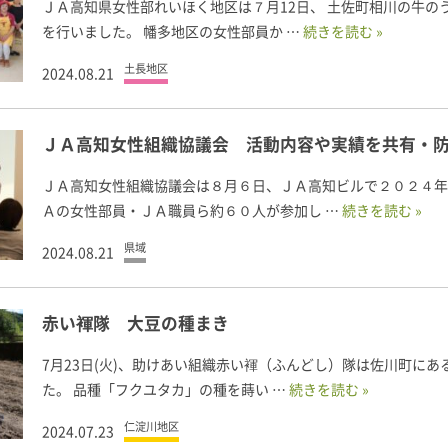
ＪＡ高知県女性部れいほく地区は７月12日、 土佐町相川の牛
を行いました。 幡多地区の女性部員か …
続きを読む »
土長地区
2024.08.21
ＪＡ高知女性組織協議会 活動内容や実績を共有・
ＪＡ高知女性組織協議会は８月６日、ＪＡ高知ビルで２０２４年
Ａの女性部員・ＪＡ職員ら約６０人が参加し …
続きを読む »
県域
2024.08.21
赤い褌隊 大豆の種まき
7月23日(火)、助けあい組織赤い褌（ふんどし）隊は佐川町に
た。 品種「フクユタカ」の種を蒔い …
続きを読む »
仁淀川地区
2024.07.23