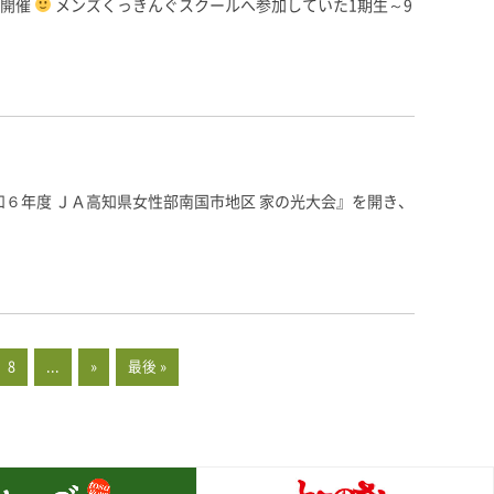
を開催
メンズくっきんぐスクールへ参加していた1期生～9
和６年度 ＪＡ高知県女性部南国市地区 家の光大会』を開き、
8
...
»
最後 »