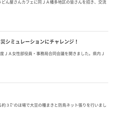
のうどん屋さんカフェに同ＪＡ幡多地区の皆さんを招き、交流
防災シミュレーションにチャレンジ！
度ＪＡ女性部役員・事務局合同会議を開きました。県内Ｊ
ある約３㌃のほ場で大豆の種まきと防鳥ネット張りを行いまし