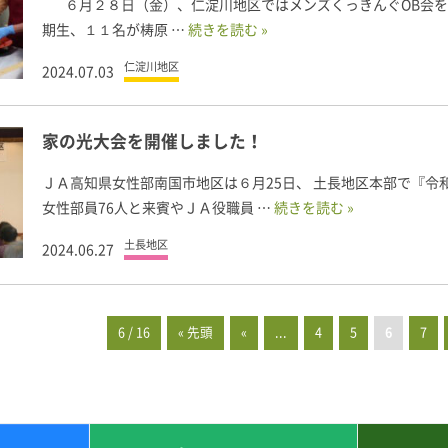
６月２８日（金）、仁淀川地区ではメンズくっきんぐOB会
期生、１１名が梼原 …
続きを読む »
仁淀川地区
2024.07.03
家の光大会を開催しました！
ＪＡ高知県女性部南国市地区は６月25日、 土長地区本部で『令
女性部員76人と来賓やＪＡ役職員 …
続きを読む »
土長地区
2024.06.27
6 / 16
« 先頭
«
...
4
5
6
7