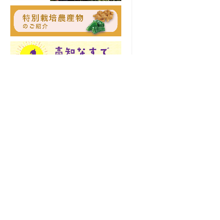
土佐の高知のあぐりの地から
〒781-8510 高知県高知市五台山5015番
お知らせ
地1
TEL 088-821-6091
緊急連絡先