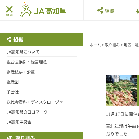
組織
組織
ホーム
>
取り組み
>
地区・組
JA高知県について
組合長挨拶・経営理念
組織概要・沿革
組織図
子会社
総代会資料・ディスクロージャー
JA高知県のロゴマーク
11月17日に
JA高知中央会
青壮年部は午前
ぶりでした。
取り組み