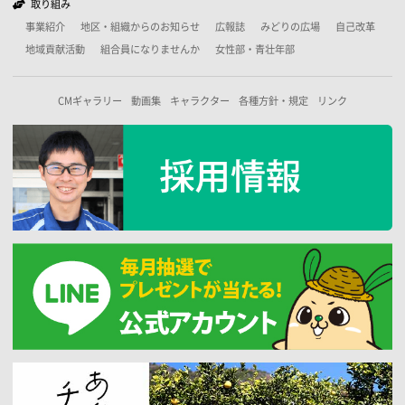
取り組み
事業紹介
地区・組織からのお知らせ
広報誌
みどりの広場
自己改革
地域貢献活動
組合員になりませんか
女性部・青壮年部
CMギャラリー
動画集
キャラクター
各種方針・規定
リンク