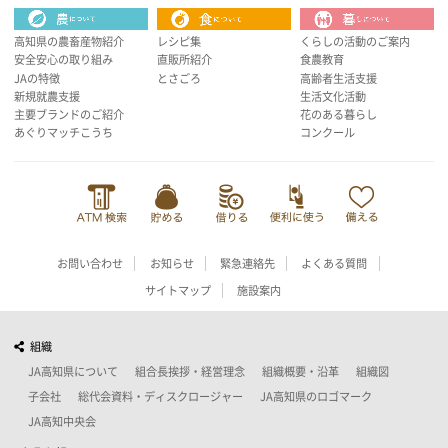
高知県の農畜産物紹介
レシピ集
くらしの活動のご案内
安全安心の取り組み
直販所紹介
食農教育
JAの特徴
とさごろ
高齢者生活支援
新規就農支援
生活文化活動
主要ブランドのご紹介
花のある暮らし
あぐりマッチこうち
コンクール
お問い合わせ
お知らせ
緊急連絡先
よくある質問
サイトマップ
施設案内
組織
JA高知県について
組合長挨拶・経営理念
組織概要・沿革
組織図
子会社
総代会資料・ディスクロージャー
JA高知県のロゴマーク
JA高知中央会